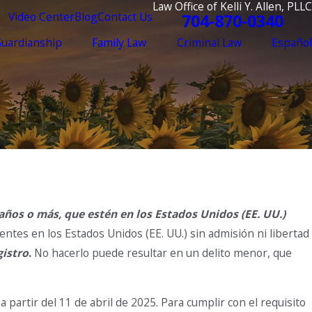
Law Office of Kelli Y. Allen, PLLC
Video Center
Blog
Contact Us
704-870-0340
Guardianship
Family Law
Criminal Law
Español
años o más, que estén en los Estados Unidos (EE. UU.)
entes en los Estados Unidos (EE. UU.) sin admisión ni libertad
gistro
.
No hacerlo puede resultar en un delito menor, que
partir del 11 de abril de 2025. Para cumplir con el requisito