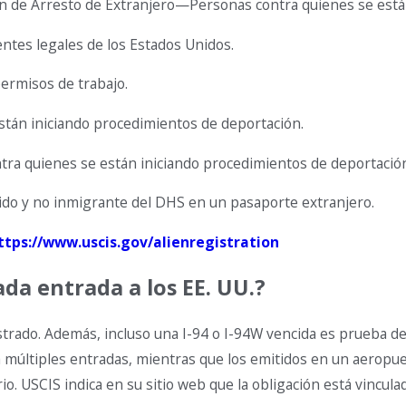
en de Arresto de Extranjero—Personas contra quienes se está
tes legales de los Estados Unidos.
ermisos de trabajo.
stán iniciando procedimientos de deportación.
ntra quienes se están iniciando procedimientos de deportació
ido y no inmigrante del DHS en un pasaporte extranjero.
ttps://www.uscis.gov/alienregistration
da entrada a los EE. UU.?
strado. Además, incluso una I-94 o I-94W vencida es prueba de 
a múltiples entradas, mientras que los emitidos en un aerop
o. USCIS indica en su sitio web que la obligación está vinculad