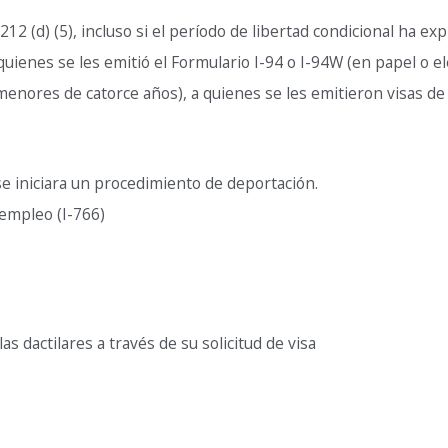
12 (d) (5), incluso si el período de libertad condicional ha ex
ienes se les emitió el Formulario I-94 o I-94W (en papel o ele
menores de catorce años), a quienes se les emitieron visas d
se iniciara un procedimiento de deportación.
empleo (I-766)
as dactilares a través de su solicitud de visa