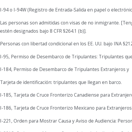
I-94 o I-94W (Registro de Entrada-Salida en papel o electr
Las personas son admitidas con visas de no inmigrante. [Ten
estén designados bajo 8 CFR §264.1 (b)].
Personas con libertad condicional en los EE. UU. bajo INA
I-95, Permiso de Desembarco de Tripulantes: Tripulantes que 
I-184, Permiso de Desembarco de Tripulantes Extranjeros y
Tarjeta de identificación: tripulantes que llegan en barco.
I-185, Tarjeta de Cruce Fronterizo Canadiense para Extranje
I-186, Tarjeta de Cruce Fronterizo Mexicano para Extranjero
I-221, Orden para Mostrar Causa y Aviso de Audiencia: Perso