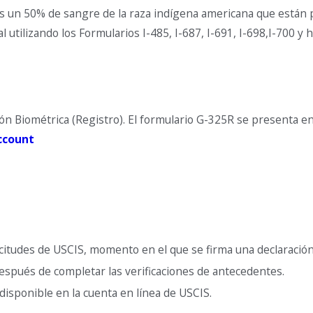
un 50% de sangre de la raza indígena americana que están pr
 utilizando los Formularios I-485, I-687, I-691, I-698,I-700 y
n Biométrica (Registro). El formulario G-325R se presenta en 
ccount
licitudes de USCIS, momento en el que se firma una declaraci
espués de completar las verificaciones de antecedentes.
isponible en la cuenta en línea de USCIS.