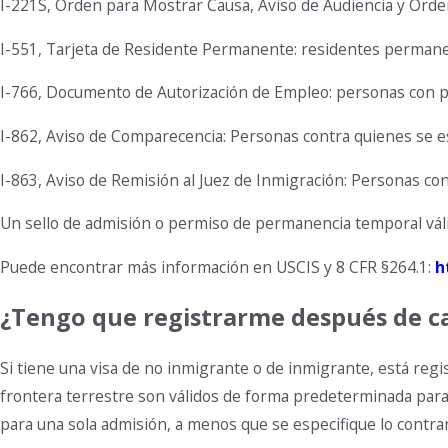
I-221S, Orden para Mostrar Causa, Aviso de Audiencia y Ord
I-551, Tarjeta de Residente Permanente: residentes permanen
I-766, Documento de Autorización de Empleo: personas con p
I-862, Aviso de Comparecencia: Personas contra quienes se e
I-863, Aviso de Remisión al Juez de Inmigración: Personas co
Un sello de admisión o permiso de permanencia temporal vál
Puede encontrar más información en USCIS y 8 CFR §264.1:
h
¿Tengo que registrarme después de ca
Si tiene una visa de no inmigrante o de inmigrante, está regi
frontera terrestre son válidos de forma predeterminada par
para una sola admisión, a menos que se especifique lo contrari