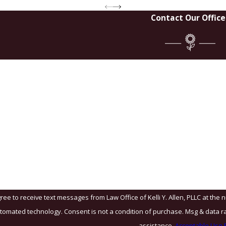
Contact Our Office
Last Na
Email
?
u?
ree to receive text messages from Law Office of Kelli Y. Allen, PLLC at the 
& data rates may apply. Msg frequency may vary. Reply STOP to cancel or HELP for
assistance.
Acceptable Use P