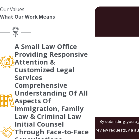
Our Values
What Our Work Means
First Name
A Small Law Office
Providing Responsive
Phone
Attention &
Customized Legal
Are you a new client
Services
Comprehensive
How can we help yo
Understanding Of All
Aspects Of
Immigration, Family
Law & Criminal Law
By submitting, you ag
Initial Counsel
review requests, via automated technology. Consent is not a condition of purchase. Msg 
Through Face-to-Face