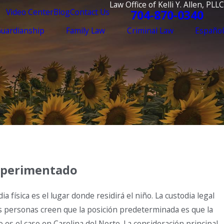
Law Office of Kelli Y. Allen, PLLC
Video Center
Blog
Contact Us
704-870-0340
Guardianship
Family Law
Criminal Law
Español
experimentado
a física es el lugar donde residirá el niño. La custodia legal
as personas creen que la posición predeterminada es que la
 es el caso en Carolina del Norte. La consideración principal