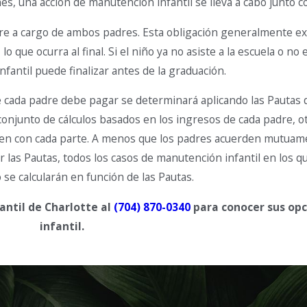
es, una acción de manutención infantil se lleva a cabo junto c
rre a cargo de ambos padres. Esta obligación generalmente ex
o que ocurra al final. Si el niño ya no asiste a la escuela o n
antil puede finalizar antes de la graduación.
ue cada padre debe pagar se determinará aplicando las Pautas 
conjunto de cálculos basados ​​en los ingresos de cada padre, 
iven con cada parte. A menos que los padres acuerden mutua
r las Pautas, todos los casos de manutención infantil en los q
e calcularán en función de las Pautas.
ntil de Charlotte al
(704) 870-0340
para conocer sus op
infantil.