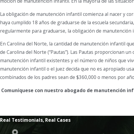
moción de manutención infantil. En la mayoría de las situacion
La obligación de manutención infantil comienza al nacer y co
haya cumplido 18 años de graduarse de la escuela secundaria, l
regularmente para graduarse, la obligación de manutención inf
En Carolina del Norte, la cantidad de manutención infantil q
de Carolina del Norte (“Pautas”). Las Pautas proporcionan un 
manutención infantil existentes y el número de niños que v
manutención infantil o el juez decida que no es apropiado usa
combinados de los padres sean de $360,000 o menos por año s
Comuníquese con nuestro abogado de manutención infa
Real Testimonials, Real Cases