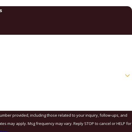
s
me
number provided, including those related to your inquiry, follow-ups, and
olicy