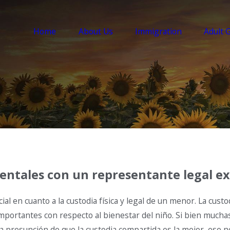
Home
About Us
Immigration
Adult 
rentales con un representante legal 
l en cuanto a la custodia física y legal de un menor. La custodi
 importantes con respecto al bienestar del niño. Si bien much
la presunción de que la custodia compartida es la mejor, ese no