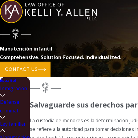
Manutención infantil
Comprehensive. Solution-Focused. Individualized.
CONTACT US
Español
Inmigración
Defensa
Salvaguarde sus derechos pa
criminal
La custodia de menores es la determinación judicia
Ley familiar
se refiere a la autoridad para tomar decisiones
Manutención
madre tendrá la custodia primaria, o que existe 