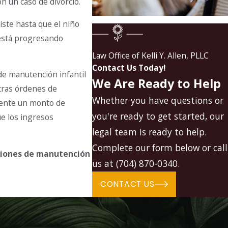
on un caso de divorcio.
iste hasta que el niño
o está progresando
Law Office of Kelli Y. Allen, PLLC
Contact Us Today!
de manutención infantil
We Are Ready to Help
otras órdenes de
Whether you have questions or
mente un monto de
you're ready to get started, our
ue los ingresos
legal team is ready to help.
Complete our form below or call
ciones de manutención
us at
(704) 870-0340
.
CONTACT US